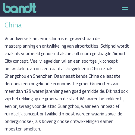
China
Over Bandt
Interim Management
Integrale gebiedsontwikkel
Voor diverse klanten in China is er gewerkt aan de
masterplanning en ontwikkeling van airportcities. Schiphol wordt
Home
E-mail
Bellen
Nieuws
Zo
vaak als voorbeeld genoemd als het ultimum geslaagde Airport
City concept. Veel vliegvelden willen een soortgelijk concept
ontwikkelen. Zo ook een aantal vliegvelden in China zoals
Shengzhou en Shenzhen. Daarnaast kende China de laatste
decennia een ongekende economische groei. Groeicijfers van
meer dan 12% waren jarenlang een goed gemiddelde. Dit had ook
zijn betrekking op de groei van de stad. Wij waren betrokken bij
een prijsvraag voor de stad Guangzhou, waar een innovatief
ruimtelijk concept ontwikkeld moest worden waarin zowel de
ondergrondse-, als bovengrondse ontwikkelingen samen
moesten smelten.