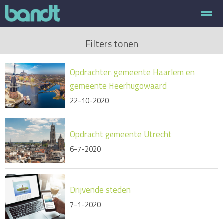
Over Bandt
Interim Management
Integrale gebiedsontwikkel
Filters tonen
Opdrachten gemeente Haarlem en
Home
E-mail
Bellen
Nieuws
Zo
gemeente Heerhugowaard
22-10-2020
Opdracht gemeente Utrecht
6-7-2020
Drijvende steden
7-1-2020