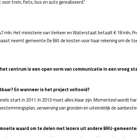
oor trein, fiets, bus en auto gerealiseerd.”
 47 mln. Het ministerie van Verkeer en Waterstaat betaalt € 18 mln, Pr
arnaast neemt gemeente De Bilt de kosten voor haar rekening om de to
 het centrum is een open vorm van communicatie in een vroeg sta
tbaar? En wanneer is het project voltooid?
nnels start in 2011. In 2013 moet alles klaar zijn. Momenteel wordt ha
bestemmingsplan, verwerving van gronden en uiteindelijk de aanbested
de moeite waard om te delen met lezers uit andere BRU-gemeente