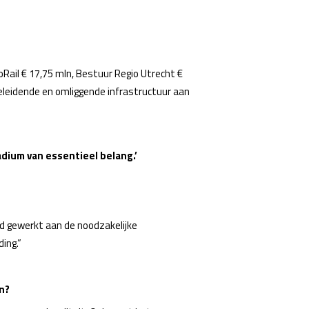
oRail € 17,75 mln, Bestuur Regio Utrecht €
eleidende en omliggende infrastructuur aan
dium van essentieel belang.’
rd gewerkt aan de noodzakelijke
ing.”
n?