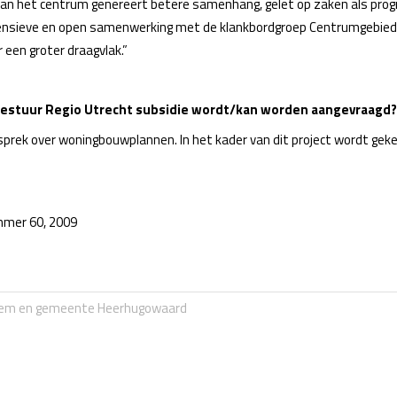
 van het centrum genereert betere samenhang, gelet op zaken als prog
de intensieve en open samenwerking met de klankbordgroep Centrumgebie
 een groter draagvlak.”
j Bestuur Regio Utrecht subsidie wordt/kan worden aangevraagd? Z
esprek over woningbouwplannen. In het kader van dit project wordt gek
ummer 60, 2009
lem en gemeente Heerhugowaard