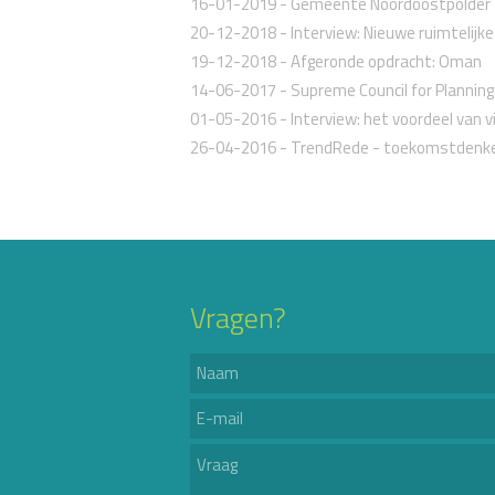
16-01-2019
-
Gemeente Noordoostpolder
20-12-2018
-
Interview: Nieuwe ruimtelijk
19-12-2018
-
Afgeronde opdracht: Oman
14-06-2017
-
Supreme Council for Plannin
01-05-2016
-
Interview: het voordeel van v
26-04-2016
-
TrendRede - toekomstdenk
Vragen?