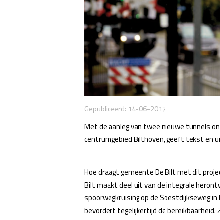
Gepubliceerd:
14-06-2017
Met de aanleg van twee nieuwe tunnels ond
centrumgebied Bilthoven, geeft tekst en ui
Hoe draagt gemeente De Bilt met dit projec
Bilt maakt deel uit van de integrale heron
spoorwegkruising op de Soestdijkseweg in B
bevordert tegelijkertijd de bereikbaarheid