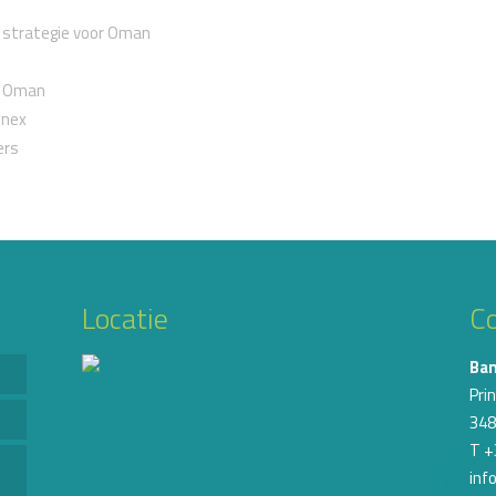
e strategie voor Oman
g Oman
inex
ers
Locatie
C
Ba
Pri
348
T +
inf